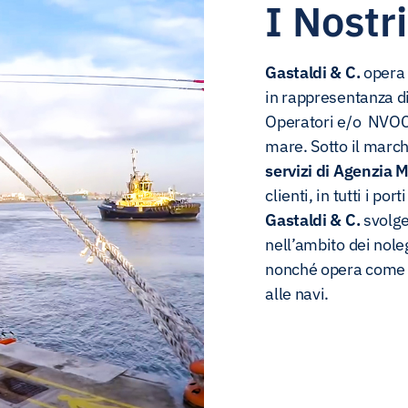
I Nostri
Gastaldi & C.
opera 
in rappresentanza d
Operatori e/o NVOCC,
mare. Sotto il marc
servizi di Agenzia 
clienti, in tutti i porti
Gastaldi & C.
svolge 
nell’ambito dei noleg
nonché opera come br
alle navi.