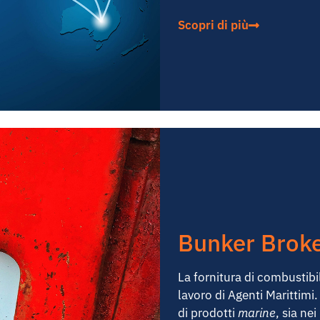
Scopri di più
Bunker Brok
La fornitura di combustibi
lavoro di Agenti Marittimi
di prodotti
marine
, sia nei