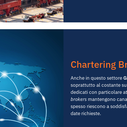
Chartering B
Anche in questo settore
G
soprattutto al costante sup
dedicati con particolare at
brokers
mantengono canali p
spesso riescono a soddisfa
date richieste.