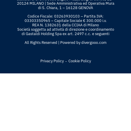
20124 MILANO | Sede Amministrativa ed Operativa Mura
di S. Chiara, 1 – 16128 GENOVA
Codice Fiscale: 03263930103 – Partita IVA:
03303350965 – Capitale Sociale € 300.000 i.v.
REA N. 1382631 della CCIAA di Milano
Società soggetta ad attività di direzione e coordinamento
di Gastaldi Holding Spa ex art. 2497 c.c. e seguenti
All Rights Reserved | Powered by
divergooo.com
-
Privacy Policy
Cookie Policy